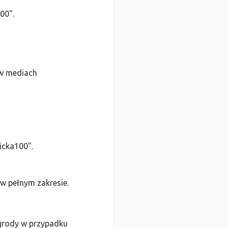
00".
 w mediach
icka100".
w pełnym zakresie.
agrody w przypadku