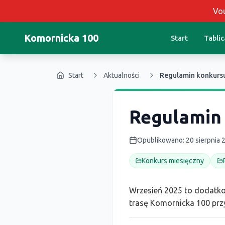
Vou
Komornicka 100
Start
Tabli
Start
Aktualności
Regulamin konkurs
Regulamin
Opublikowano
:
20 sierpnia 
Konkurs miesięczny
Wrzesień 2025 to dodatkow
trasę Komornicka 100 przy