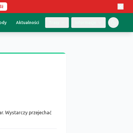
dź
ody
Aktualności
Trasy
Informacje
r. Wystarczy przejechać