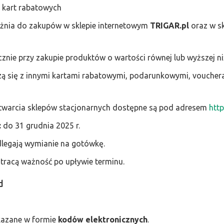
a kart rabatowych
żnia do zakupów w sklepie internetowym
TRIGAR.pl
oraz w s
znie przy zakupie produktów o wartości równej lub wyższej ni
czą się z innymi kartami rabatowymi, podarunkowymi, voucher
 otwarcia sklepów stacjonarnych dostępne są pod adresem
http
:
do 31 grudnia 2025 r.
dlegają wymianie na gotówkę.
tracą ważność po upływie terminu.
d
kazane w formie
kodów elektronicznych
.