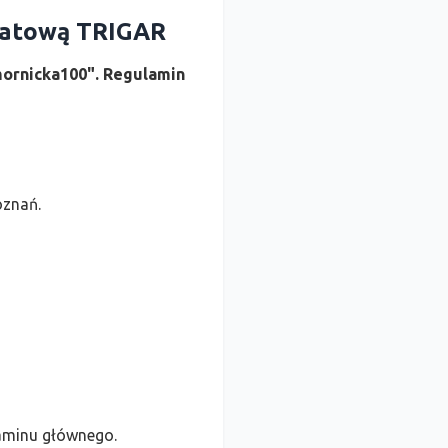
abatową TRIGAR
mornicka100". Regulamin
oznań.
laminu głównego.