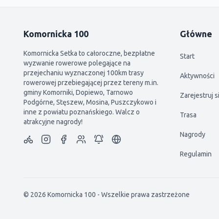
Komornicka 100
Główne
Komornicka Setka to całoroczne, bezpłatne
Start
wyzwanie rowerowe polegające na
przejechaniu wyznaczonej 100km trasy
Aktywności
rowerowej przebiegającej przez tereny m.in.
gminy Komorniki, Dopiewo, Tarnowo
Zarejestruj s
Podgórne, Stęszew, Mosina, Puszczykowo i
inne z powiatu poznańskiego. Walcz o
Trasa
atrakcyjne nagrody!
Nagrody
Regulamin
©
2026
Komornicka 100
-
Wszelkie prawa zastrzeżone