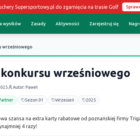
chery Supersportowy.pl do zgarnięcia na trasie Golf
Spraw
ca wyników
Zasady
Aktywności
Zarejestruj się
Nagr
u wrześniowego
 konkursu wrześniowego
2025
Autor:
Paweł
Partner
Sezon 01
Wrzesień
2025
a szansa na extra karty rabatowe od poznańskiej firmy Triga
najmniej 4 razy!