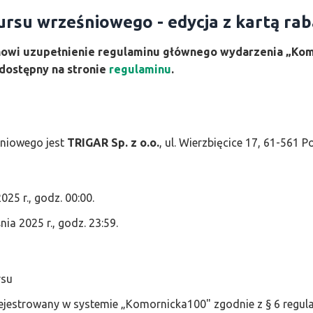
rsu wrześniowego - edycja z kartą r
anowi uzupełnienie regulaminu głównego wydarzenia „Ko
 dostępny na stronie
regulaminu
.
śniowego jest
TRIGAR Sp. z o.o.
, ul. Wierzbięcice 17, 61-561 P
025 r., godz. 00:00.
ia 2025 r., godz. 23:59.
rsu
rejestrowany w systemie „Komornicka100" zgodnie z § 6 regu