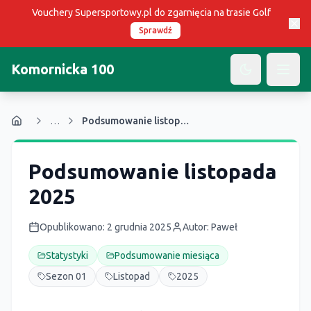
Vouchery Supersportowy.pl do zgarnięcia na trasie Golf
Sprawdź
Komornicka 100
Open
…
Podsumowanie listopada 2025
Podsumowanie listopada
2025
Opublikowano
:
2 grudnia 2025
Autor:
Paweł
Statystyki
Podsumowanie miesiąca
Sezon 01
Listopad
2025