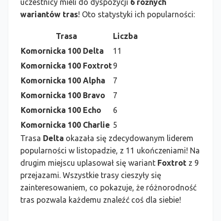
uczestnicy mieli do dyspozycji
6 różnych
wariantów tras
! Oto statystyki ich popularności:
Trasa
Liczba
Komornicka 100 Delta
11
Komornicka 100 Foxtrot
9
Komornicka 100 Alpha
7
Komornicka 100 Bravo
7
Komornicka 100 Echo
6
Komornicka 100 Charlie
5
Trasa
Delta
okazała się zdecydowanym liderem
popularności w listopadzie, z 11 ukończeniami! Na
drugim miejscu uplasował się wariant
Foxtrot
z 9
przejazami. Wszystkie trasy cieszyły się
zainteresowaniem, co pokazuje, że różnorodność
tras pozwala każdemu znaleźć coś dla siebie!