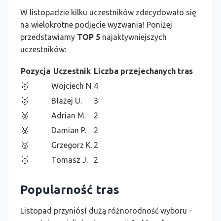
W listopadzie kilku uczestników zdecydowało się
na wielokrotne podjęcie wyzwania! Poniżej
przedstawiamy
TOP 5
najaktywniejszych
uczestników:
Pozycja
Uczestnik
Liczba przejechanych tras
🥇
Wojciech N.
4
🥈
Błażej U.
3
🥉
Adrian M.
2
🥉
Damian P.
2
🥉
Grzegorz K.
2
🥉
Tomasz J.
2
Popularność tras
Listopad przyniósł dużą różnorodność wyboru -