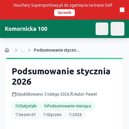
Vouchery Supersportowy.pl do zgarnięcia na trasie Golf
Sprawdź
Komornicka 100
Open
…
Podsumowanie stycznia 2026
Podsumowanie stycznia
2026
Opublikowano
:
5 lutego 2026
Autor:
Paweł
Statystyki
Podsumowanie miesiąca
Sezon 01
Styczeń
2026