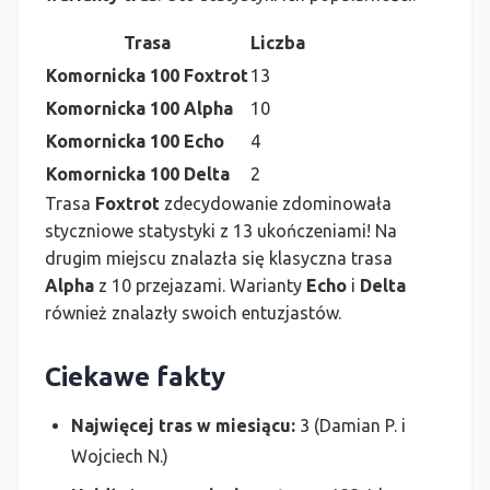
Trasa
Liczba
Komornicka 100 Foxtrot
13
Komornicka 100 Alpha
10
Komornicka 100 Echo
4
Komornicka 100 Delta
2
Trasa
Foxtrot
zdecydowanie zdominowała
styczniowe statystyki z 13 ukończeniami! Na
drugim miejscu znalazła się klasyczna trasa
Alpha
z 10 przejazami. Warianty
Echo
i
Delta
również znalazły swoich entuzjastów.
Ciekawe fakty
Najwięcej tras w miesiącu:
3 (Damian P. i
Wojciech N.)